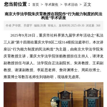
您当前位置：
>
>
> 正文
首页
学术聚焦
学术活动
南京大学法学院朱庆育教授在我院作“行为能力制度的民法
构造”学术讲座
作者:尹华茜、乔露宇
编辑:刘勇
审核人:
发布时间:2025-09-30
浏览量:
368
2025年9月28日，重庆市社科界第九届学术年活动之“私法
三人谈”第十四期在重庆大学B区
二综
314
模拟法庭举行。本次讲
座以
“行为能力制度的民法构造”为主题，由南京大学法学院朱
庆育教授主讲，重庆大学法学院张舫教授担任主持人，谭津龙
副教授担任与谈人。法学院自正法副院长、朱涛教授、王莉副
教授、谢潇副教授、李延思老师、詹诗渊博士、周莉欣博士、
雍晨博士等数百名师生到场聆听，现场
座无虚席
。